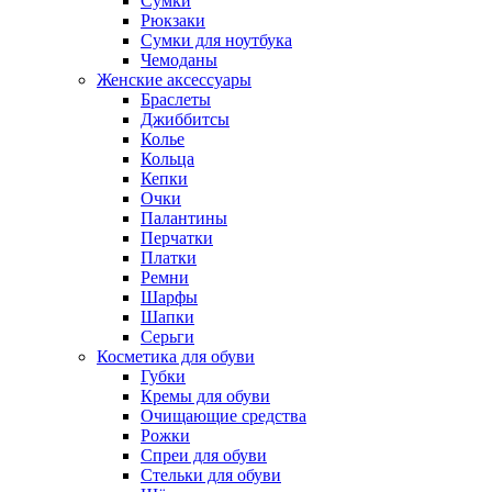
Сумки
Рюкзаки
Сумки для ноутбука
Чемоданы
Женские аксессуары
Браслеты
Джиббитсы
Колье
Кольца
Кепки
Очки
Палантины
Перчатки
Платки
Ремни
Шарфы
Шапки
Серьги
Косметика для обуви
Губки
Кремы для обуви
Очищающие средства
Рожки
Спреи для обуви
Стельки для обуви