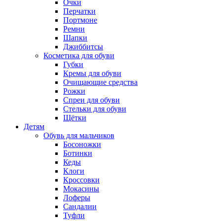
Очки
Перчатки
Портмоне
Ремни
Шапки
Джиббитсы
Косметика для обуви
Губки
Кремы для обуви
Очищающие средства
Рожки
Спреи для обуви
Стельки для обуви
Щётки
Детям
Обувь для мальчиков
Босоножки
Ботинки
Кеды
Клоги
Кроссовки
Мокасины
Лоферы
Сандалии
Туфли