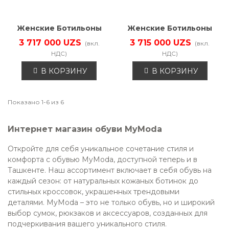
Женские Ботильоны
Женские Ботильоны
Деми EKONIKA
Деми EKONIKA
3 717 000 UZS
3 715 000 UZS
(вкл.
(вкл.
EN00991CN-24-CAROB-
EN01133CN-20-BELUGA-
НДС)
НДС)
25W
25W
В КОРЗИНУ
В КОРЗИНУ
Показано 1-6 из 6
Интернет магазин обуви MyModa
Откройте для себя уникальное сочетание стиля и
комфорта с обувью MyModa, доступной теперь и в
Ташкенте. Наш ассортимент включает в себя обувь на
каждый сезон: от натуральных кожаных ботинок до
стильных кроссовок, украшенных трендовыми
деталями. MyModa – это не только обувь, но и широкий
выбор сумок, рюкзаков и аксессуаров, созданных для
подчеркивания вашего уникального стиля.