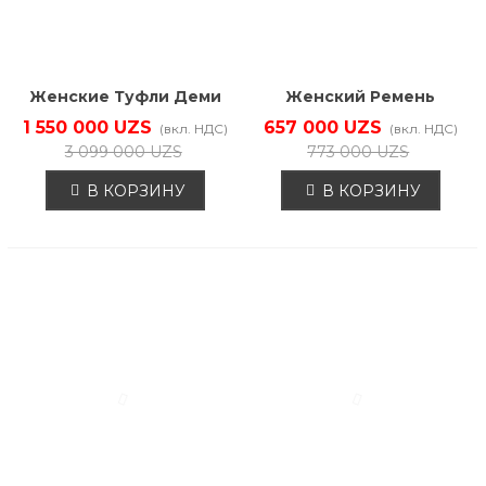
Женские Туфли Деми
Женский Ремень
EKONIKA EN00913CN-05-
EKONIKA EN32192-
1 550 000 UZS
657 000 UZS
(вкл. НДС)
(вкл. НДС)
BLACK-25W
BLACK-25W
3 099 000 UZS
773 000 UZS
В КОРЗИНУ
В КОРЗИНУ