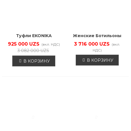
Коллекция
Материал
Туфли EKONIKA
Женские Ботильоны
EN00854CN-03-FRAPPE-
Деми EKONIKA
925 000 UZS
3 716 000 UZS
(вкл. НДС)
(вкл.
25S
EN00320CN-28-
3 082 000 UZS
НДС)
WALNUT-25W
В КОРЗИНУ
В КОРЗИНУ