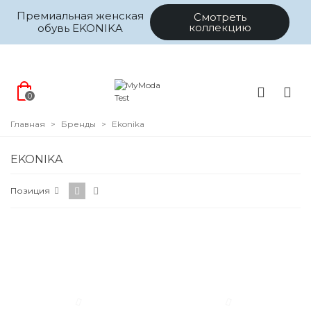
Премиальная женская
Смотреть
коллекцию
обувь EKONIKA
0
Главная
>
Бренды
>
Ekonika
EKONIKA
Позиция
Категории
Цена
Размер
Цвет