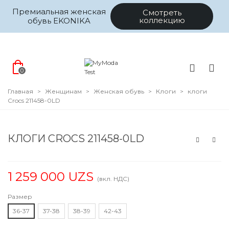
Премиальная женская
Смотреть
коллекцию
обувь EKONIKA
0
Главная
>
Женщинам
>
Женская обувь
>
Клоги
>
клоги
Crocs 211458-0LD
КЛОГИ CROCS 211458-0LD
1 259 000 UZS
(вкл. НДС)
Размер
36-37
37-38
38-39
42-43