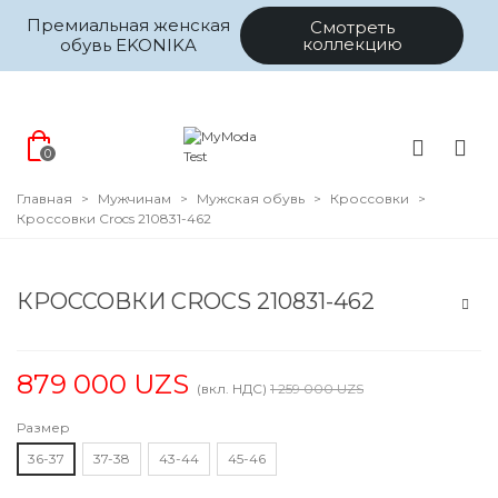
Премиальная женская
Смотреть
коллекцию
обувь EKONIKA
0
Главная
>
Мужчинам
>
Мужская обувь
>
Кроссовки
>
Кроссовки Crocs 210831-462
КРОССОВКИ CROCS 210831-462
879 000 UZS
(вкл. НДС)
1 259 000 UZS
Размер
36-37
37-38
43-44
45-46