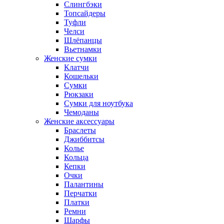
Слингбэки
Топсайдеры
Туфли
Челси
Шлёпанцы
Вьетнамки
Женские сумки
Клатчи
Кошельки
Сумки
Рюкзаки
Сумки для ноутбука
Чемоданы
Женские аксессуары
Браслеты
Джиббитсы
Колье
Кольца
Кепки
Очки
Палантины
Перчатки
Платки
Ремни
Шарфы