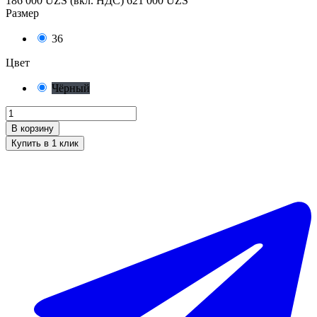
186 000 UZS
(вкл. НДС)
621 000 UZS
Размер
36
Цвет
Чёрный
В корзину
Купить в 1 клик