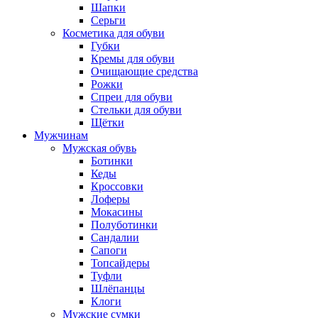
Шапки
Серьги
Косметика для обуви
Губки
Кремы для обуви
Очищающие средства
Рожки
Спреи для обуви
Стельки для обуви
Щётки
Мужчинам
Мужская обувь
Ботинки
Кеды
Кроссовки
Лоферы
Мокасины
Полуботинки
Сандалии
Сапоги
Топсайдеры
Туфли
Шлёпанцы
Клоги
Мужские сумки