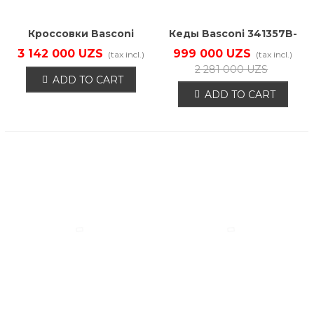
Кроссовки Basconi
Кеды Basconi 341357B-
104670B2-YP
YP
3 142 000 UZS
999 000 UZS
(tax incl.)
(tax incl.)
2 281 000 UZS
ADD TO CART
ADD TO CART