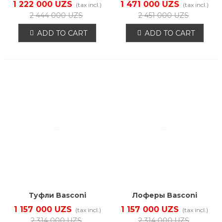
600271B2-YP
600270B2-YP
1 222 000 UZS
1 471 000 UZS
(tax incl.)
(tax incl.)
2 444 000 UZS
2 451 000 UZS
ADD TO CART
ADD TO CART
Туфли Basconi
Лоферы Basconi
600092B-YP
50833B-YP
1 157 000 UZS
1 157 000 UZS
(tax incl.)
(tax incl.)
2 314 000 UZS
2 314 000 UZS