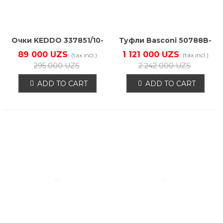
Rang
kolleksiyasi
Очки KEDDO 337851/10-
Туфли Basconi 50788B-
01
YP
89 000 UZS
1 121 000 UZS
Material
(tax incl.)
(tax incl.)
295 000 UZS
2 242 000 UZS
Manufacturers
ADD TO CART
ADD TO CART