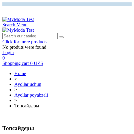
0
Cart
Search
Menu
Click for more products.
No produts were found.
Login
0
Shopping cart
-
0 UZS
Home
>
Ayollar uchun
>
Ayollar poyabzali
>
Топсайдеры
Топсайдеры