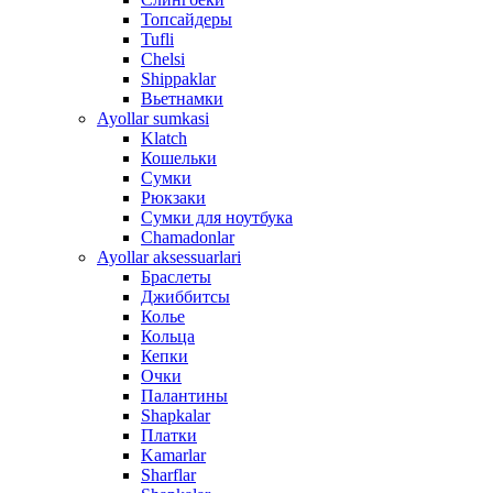
Топсайдеры
Tufli
Chelsi
Shippaklar
Вьетнамки
Ayollar sumkasi
Klatch
Кошельки
Сумки
Рюкзаки
Сумки для ноутбука
Chamadonlar
Ayollar aksessuarlari
Браслеты
Джиббитсы
Колье
Кольца
Кепки
Очки
Палантины
Shapkalar
Платки
Kamarlar
Sharflar