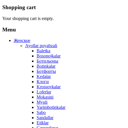
Shopping cart
Your shopping cart is empty.
Menu
Женское
Ayollar poyabzali
Baletka
Bosonojkalar
Ботильоны
Botinkalar
Ботфорты
Kedalar
Клоги
Krossovkalar
Loferlar
Mokasini
Myuli
Yarimbotinkalar
Sabo
Sandallar
Etiklar
Слингбеки