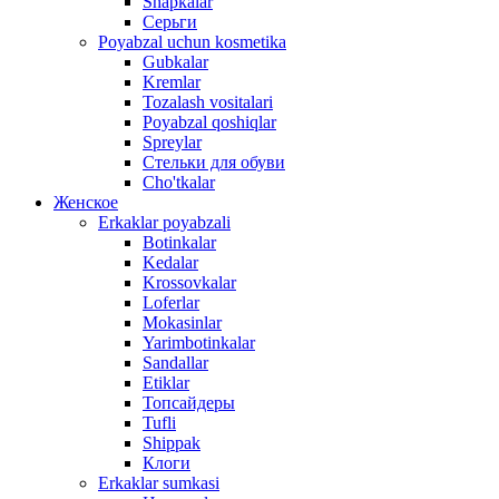
Shapkalar
Серьги
Poyabzal uchun kosmetika
Gubkalar
Kremlar
Tozalash vositalari
Poyabzal qoshiqlar
Spreylar
Стельки для обуви
Cho'tkalar
Женское
Erkaklar poyabzali
Botinkalar
Kedalar
Krossovkalar
Loferlar
Mokasinlar
Yarimbotinkalar
Sandallar
Etiklar
Топсайдеры
Tufli
Shippak
Клоги
Erkaklar sumkasi