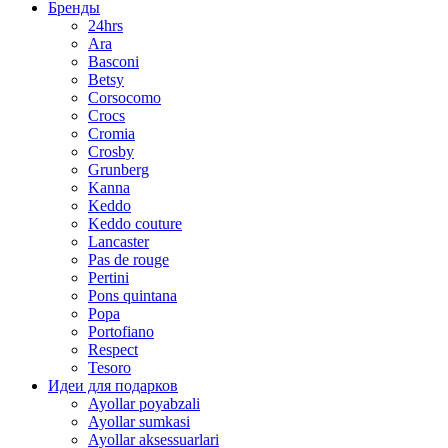
Бренды
24hrs
Ara
Basconi
Betsy
Corsocomo
Crocs
Cromia
Crosby
Grunberg
Kanna
Keddo
Keddo couture
Lancaster
Pas de rouge
Pertini
Pons quintana
Popa
Portofiano
Respect
Tesoro
Идеи для подарков
Ayollar poyabzali
Ayollar sumkasi
Ayollar aksessuarlari