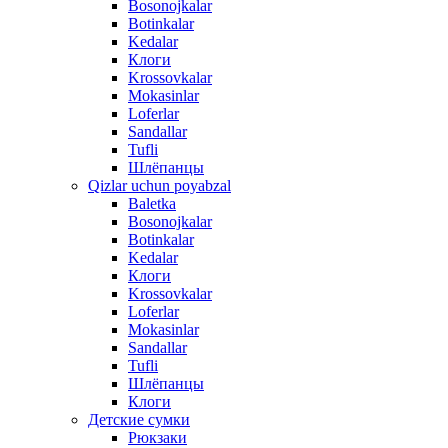
Bosonojkalar
Botinkalar
Kedalar
Клоги
Krossovkalar
Mokasinlar
Loferlar
Sandallar
Tufli
Шлёпанцы
Qizlar uchun poyabzal
Baletka
Bosonojkalar
Botinkalar
Kedalar
Клоги
Krossovkalar
Loferlar
Mokasinlar
Sandallar
Tufli
Шлёпанцы
Клоги
Детские сумки
Рюкзаки