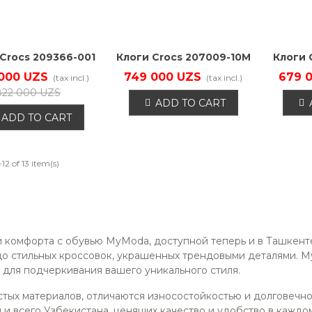
Crocs 209366-001
Клоги Crocs 207009-10M
Клоги 
000 UZS
749 000 UZS
679 
(tax incl.)
(tax incl.)
822 000 UZS
ADD TO CART
ADD TO CART
12 of 13 item(s)
и комфорта с обувью MyModa, доступной теперь и в Ташкенте
до стильных кроссовок, украшенных трендовыми деталями. My
 для подчеркивания вашего уникального стиля.
стых материалов, отличаются износостойкостью и долговечн
 и всего Узбекистана, ценящих качество и удобство в каждо