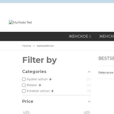
ЖЕНСКОЕ
ЖЕНСК
Home
>
bestsellerlar
Filter by
BESTS
Categories
Relevance
+
Ayollar uchun
7
+
Bolalar
4
+
Erkaklar uchun
6
Price
UZS
UZS