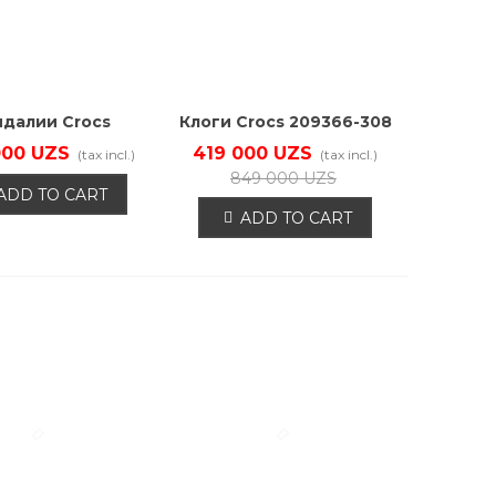
ндалии Crocs
Клоги Crocs 209366-308
07446-2YC
000 UZS
419 000 UZS
(tax incl.)
(tax incl.)
849 000 UZS
ADD TO CART
ADD TO CART