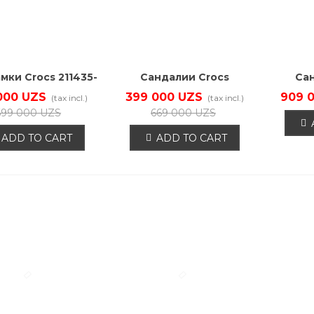
мки Crocs 211435-
Сандалии Crocs
Са
001
209862-001
2
000 UZS
399 000 UZS
909 
(tax incl.)
(tax incl.)
699 000 UZS
669 000 UZS
ADD TO CART
ADD TO CART