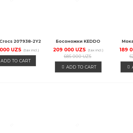
Crocs 207938-2Y2
Босоножки KEDDO
Мок
537210/11-05
2
 000 UZS
209 000 UZS
189 
(tax incl.)
(tax incl.)
685 000 UZS
6
ADD TO CART
ADD TO CART