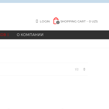
LOGIN
SHOPPING CART
-
0 UZS
0
КОВ
О КОМПАНИИ
Next
1/2