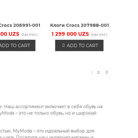
Crocs 206991-001
Клоги Crocs 207988-001
000 UZS
1 299 000 UZS
(tax incl.)
(tax incl.)
ADD TO CART
ADD TO CART
Next
1
2
. Наш ассортимент включает в себя обувь на
Moda – это не только обувь, но и широкий
остью. MyModa – это идеальный выбор для
м шаге. Посетите наш интернет-магазин и