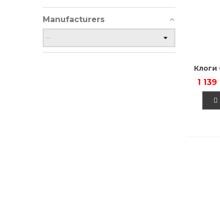
Manufacturers
Клоги 
1 139