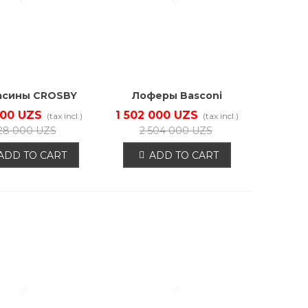
асины CROSBY
Лоферы Basconi
38028/02-01
220426B-YP
000 UZS
1 502 000 UZS
(tax incl.)
(tax incl.)
28 000 UZS
2 504 000 UZS
ADD TO CART
ADD TO CART