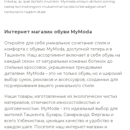
trikotaj, ip, ipak bo'lishi mumkin. Mymoda onlayn-do'koni sizning
tashqi ko'rinishingizni mukammal tarzda to'ldiradigan sharf
tanlovlarini taqdim etadi.
Интернет магазин обуви MyModa
Откройте для себя уникальное сочетание стиля и
комфорта с обувью MyModa, доступной теперь и в
Ташкенте. Наш ассортимент включает в себя обувь на
каждый сезон: от натуральных кожаных ботинок до
стильных кроссовок, украшенных трендовыми
деталями. MyModa – это не только обувь, но и широкий
выбор сумок, рюкзаков и аксессуаров, созданных для
подчеркивания вашего уникального стиля.
Наши товары, изготовленные из экологически чистых
материалов, отличаются износостойкостью и
долговечностью. MyModa – это идеальный выбор для
жителей Ташкента, Бухары, Самарканда, Ферганы и
всего Узбекистана, ценящих качество и удобство в
каждом шаге. Посетите наш интернет-магазин и