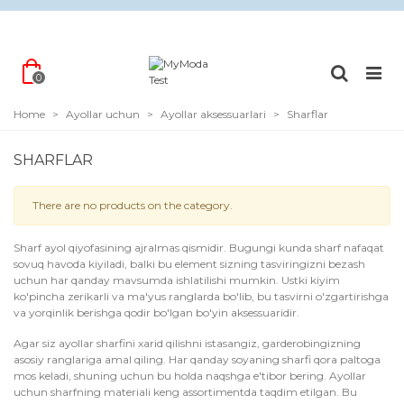
0
Home
>
Ayollar uchun
>
Ayollar aksessuarlari
>
Sharflar
SHARFLAR
There are no products on the category.
Sharf ayol qiyofasining ajralmas qismidir. Bugungi kunda sharf nafaqat
sovuq havoda kiyiladi, balki bu element sizning tasviringizni bezash
uchun har qanday mavsumda ishlatilishi mumkin. Ustki kiyim
ko'pincha zerikarli va ma'yus ranglarda bo'lib, bu tasvirni o'zgartirishga
va yorqinlik berishga qodir bo'lgan bo'yin aksessuaridir.
Agar siz ayollar sharfini xarid qilishni istasangiz, garderobingizning
asosiy ranglariga amal qiling. Har qanday soyaning sharfi qora paltoga
mos keladi, shuning uchun bu holda naqshga e'tibor bering. Ayollar
uchun sharfning materiali keng assortimentda taqdim etilgan. Bu