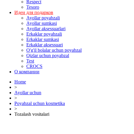
Respect
Tesoro
Идеи для подарков
Ayollar poyabzali
Ayollar sumkasi
Ayollar aksessuarlari
Erkaklar poyabzali
Erkaklar sumkasi
Erkaklar aksessuari
O'g'il bolalar uchun poyabzal
Qizlar uchun poyabzal
Test
CROCS
О компании
Home
>
Ayollar uchun
>
Poyabzal uchun kosmetika
>
Tozalash vositalari