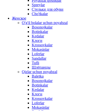
Poyabzal qoshiqlar
Spreylar
Стельки для обуви
Cho'tkalar
Женское
O'g'il bolalar uchun poyabzal
Bosonojkalar
Botinkalar
Kedalar
Клоги
Krossovkalar
Mokasinlar
Loferlar
Sandallar
Tufli
Шлёпанцы
Qizlar uchun poyabzal
Baletka
Bosonojkalar
Botinkalar
Kedalar
Клоги
Krossovkalar
Loferlar
Mokasinlar