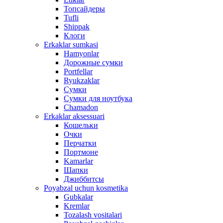
Топсайдеры
Tufli
Shippak
Клоги
Erkaklar sumkasi
Hamyonlar
Дорожные сумки
Portfellar
Ryukzaklar
Сумки
Сумки для ноутбука
Chamadon
Erkaklar aksessuari
Кошельки
Очки
Перчатки
Портмоне
Kamarlar
Шапки
Джиббитсы
Poyabzal uchun kosmetika
Gubkalar
Kremlar
Tozalash vositalari