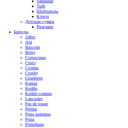
Sandallar
Tufli
Шлёпанцы
Клоги
Детские сумки
Рюкзаки
Бренды
24hrs
Ara
Basconi
Betsy
Corsocomo
Crocs
Cromia
Crosby
Grunberg
Kanna
Keddo
Keddo couture
Lancaster
Pas de rouge
Pertini
Pons quintana
Popa
Portofiano