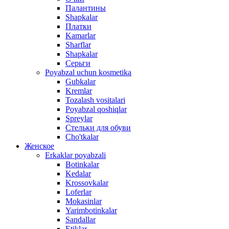
Палантины
Shapkalar
Платки
Kamarlar
Sharflar
Shapkalar
Серьги
Poyabzal uchun kosmetika
Gubkalar
Kremlar
Tozalash vositalari
Poyabzal qoshiqlar
Spreylar
Стельки для обуви
Cho'tkalar
Женское
Erkaklar poyabzali
Botinkalar
Kedalar
Krossovkalar
Loferlar
Mokasinlar
Yarimbotinkalar
Sandallar
Etiklar