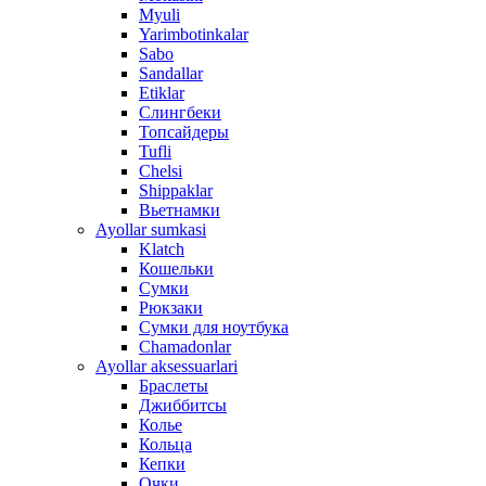
Myuli
Yarimbotinkalar
Sabo
Sandallar
Etiklar
Слингбеки
Топсайдеры
Tufli
Chelsi
Shippaklar
Вьетнамки
Ayollar sumkasi
Klatch
Кошельки
Сумки
Рюкзаки
Сумки для ноутбука
Chamadonlar
Ayollar aksessuarlari
Браслеты
Джиббитсы
Колье
Кольца
Кепки
Очки