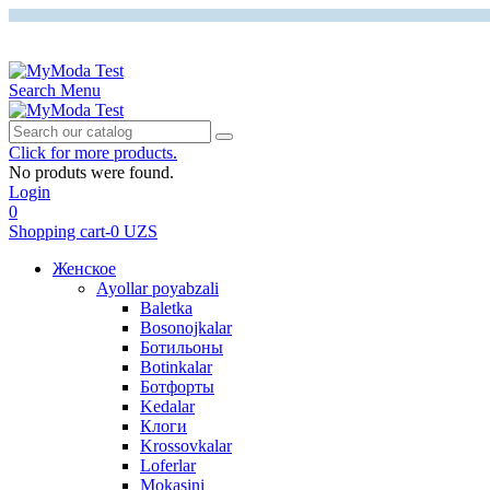
0
Cart
Search
Menu
Click for more products.
No produts were found.
Login
0
Shopping cart
-
0 UZS
Женское
Ayollar poyabzali
Baletka
Bosonojkalar
Ботильоны
Botinkalar
Ботфорты
Kedalar
Клоги
Krossovkalar
Loferlar
Mokasini