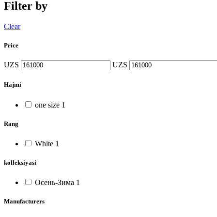
Filter by
Clear
Price
UZS
UZS
Hajmi
one size
1
Rang
White
1
kolleksiyasi
Осень-Зима
1
Manufacturers