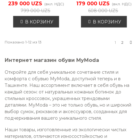
938302/01-02
938410/02-02
239 000 UZS
179 000 UZS
(вкл. НДС)
(вкл. НДС)
799 000 UZS
608 000 UZS
В КОРЗИНУ
В КОРЗИНУ
Впе
Показано 1-12 из 13
1
2
Интернет магазин обуви MyModa
Откройте для себя уникальное сочетание стиля и
комфорта с обувью MyModa, доступной теперь и в
Ташкенте. Наш ассортимент включает в себя обувь на
каждый сезон: от натуральных кожаных ботинок до
стильных кроссовок, украшенных трендовыми
деталями. MyModa – это не только обувь, но и широкий
выбор сумок, рюкзаков и аксессуаров, созданных для
подчеркивания вашего уникального стиля.
Наши товары, изготовленные из экологически чистых
материалов, отличаются износостойкостью и