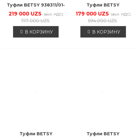
Туфли BETSY 938311/01-
Туфли BETSY
03
938305/02-01
219 000 UZS
179 000 UZS
(вкл. НДС)
(вкл. НДС)
717 000 UZS
594 000 UZS
В КОРЗИНУ
В КОРЗИНУ
Туфли BETSY
Туфли BETSY