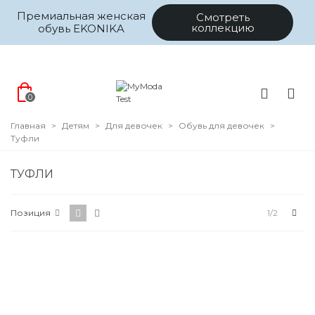
Премиальная женская
Смотреть
коллекцию
обувь EKONIKA
0
Главная
>
Детям
>
Для девочек
>
Обувь для девочек
>
Туфли
ТУФЛИ
Цена
Впе
Позиция
1/2
Размер
Цвет
Коллекция