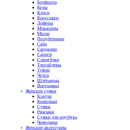
Ботфорты
Кеды
Клоги
Кроссовки
Лоферы
Мокасины
Мюли
Полуботинки
Сабо
Сандалии
Сапоги
Слингбэки
Топсайдеры
Туфли
Челси
Шлёпанцы
Вьетнамки
Женские сумки
Клатчи
Кошельки
Сумки
Рюкзаки
Сумки для ноутбука
Чемоданы
Женские аксессуары