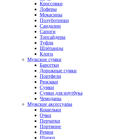
Кроссовки
Лоферы
Мокасины
Полуботинки
Сандалии
Сапоги
Топсайдеры
Туфли
Шлёпанцы
Клоги
Мужские сумки
Барсетки
Дорожные сумки
Портфели
Рюкзаки
Сумки
Сумки для ноутбука
Чемоданы
Мужские аксессуары
Кошельки
Очки
Перчатки
Портмоне
Ремни
Шапки