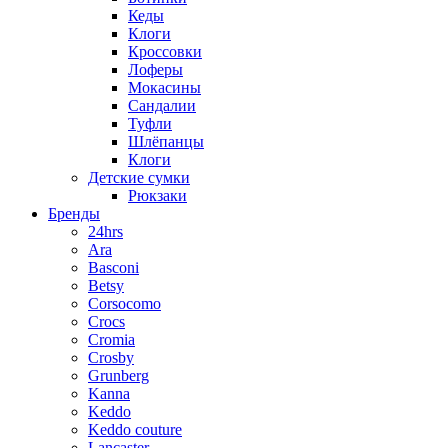
Кеды
Клоги
Кроссовки
Лоферы
Мокасины
Сандалии
Туфли
Шлёпанцы
Клоги
Детские сумки
Рюкзаки
Бренды
24hrs
Ara
Basconi
Betsy
Corsocomo
Crocs
Cromia
Crosby
Grunberg
Kanna
Keddo
Keddo couture
Lancaster