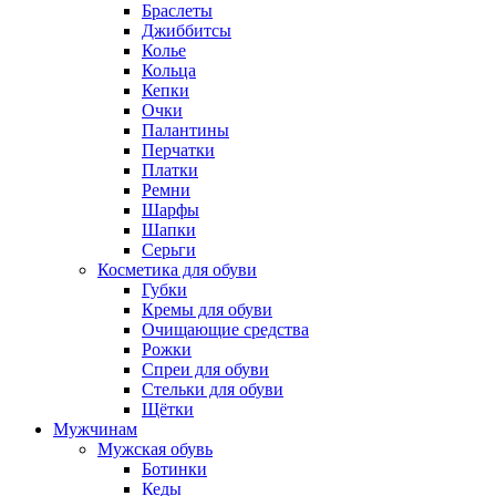
Браслеты
Джиббитсы
Колье
Кольца
Кепки
Очки
Палантины
Перчатки
Платки
Ремни
Шарфы
Шапки
Серьги
Косметика для обуви
Губки
Кремы для обуви
Очищающие средства
Рожки
Спреи для обуви
Стельки для обуви
Щётки
Мужчинам
Мужская обувь
Ботинки
Кеды