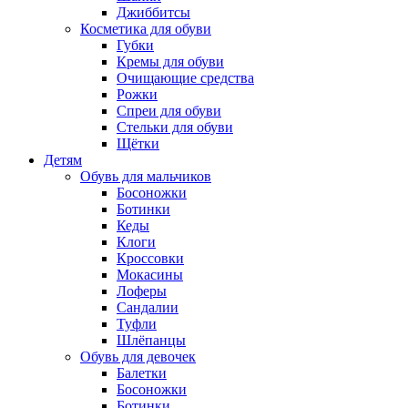
Джиббитсы
Косметика для обуви
Губки
Кремы для обуви
Очищающие средства
Рожки
Спреи для обуви
Стельки для обуви
Щётки
Детям
Обувь для мальчиков
Босоножки
Ботинки
Кеды
Клоги
Кроссовки
Мокасины
Лоферы
Сандалии
Туфли
Шлёпанцы
Обувь для девочек
Балетки
Босоножки
Ботинки