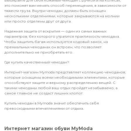
Выбирайте для себя кожаный чемодан с ручкой и на колесах,
это поможет вам менять способ перемещения, в зависимости от
тяжести груза. Внутри чемодан, должен быть оснащен
несколькими отделениями, которые закрываются на молнии
или просто отделены друг от друга.
Надежная защита от вскрытия — один из самых важных
параметров, без которого утратится практичность чемодана.
Чтобы защитить багаж используется кодовый замок, на
премиальных чемоданах он встроен, что позволяет
дополнительно не приобретать его.
Где купить качественный чемодан?
Интернет-магазин Mymoda представляет коллекцию чемоданов,
которые оснащены всеми необходимыми элементами, которые
способствуют защите и верному распределению вещей. С
такими чемоданы любой ваш отдых пройдет незабываемо, а
самое главное не создаст лишних хлопот.
Купить чемодан в Mymoda значит обеспечить себя
превосходными впечатлениями от отдыха.
Интернет магазин обуви MyModa