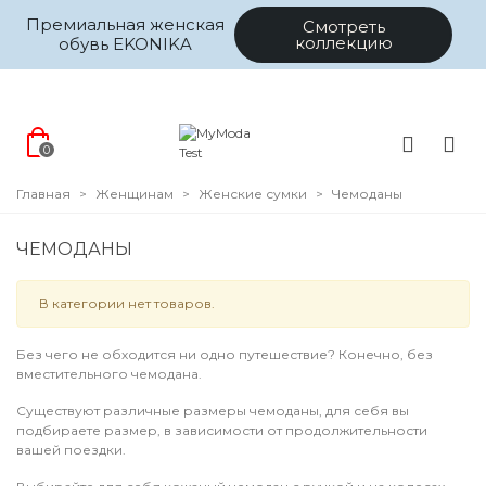
Премиальная женская
Смотреть
коллекцию
обувь EKONIKA
0
Главная
>
Женщинам
>
Женские сумки
>
Чемоданы
ЧЕМОДАНЫ
В категории нет товаров.
Без чего не обходится ни одно путешествие? Конечно, без
вместительного чемодана.
Существуют различные размеры чемоданы, для себя вы
подбираете размер, в зависимости от продолжительности
вашей поездки.