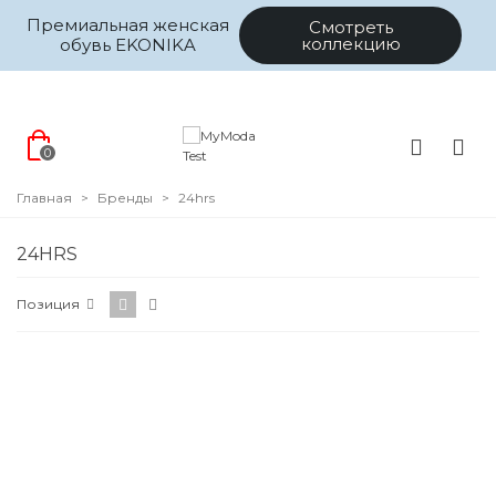
Премиальная женская
Смотреть
коллекцию
обувь EKONIKA
0
Главная
>
Бренды
>
24hrs
24HRS
Позиция
Категории
Цена
Размер
Цвет