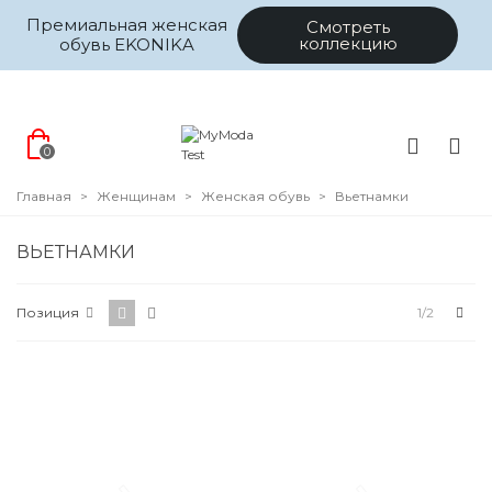
Премиальная женская
Смотреть
коллекцию
обувь EKONIKA
0
Главная
>
Женщинам
>
Женская обувь
>
Вьетнамки
ВЬЕТНАМКИ
Цена
Впе
Позиция
1/2
Размер
Цвет
Коллекция