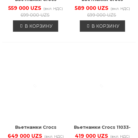
211435-001
211474-7C1
559 000 UZS
589 000 UZS
(вкл. НДС)
(вкл. НДС)
699 000 UZS
699 000 UZS
В КОРЗИНУ
В КОРЗИНУ
Вьетнамки Crocs
Вьетнамки Crocs 11033-
211478-001
410
649 000 UZS
419 000 UZS
(вкл. НДС)
(вкл. НДС)