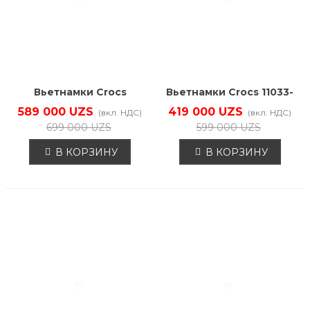
Материал
Производители
Вьетнамки Crocs
Вьетнамки Crocs 11033-
211435-2JJ
100
589 000 UZS
419 000 UZS
(вкл. НДС)
(вкл. НДС)
699 000 UZS
599 000 UZS
В КОРЗИНУ
В КОРЗИНУ