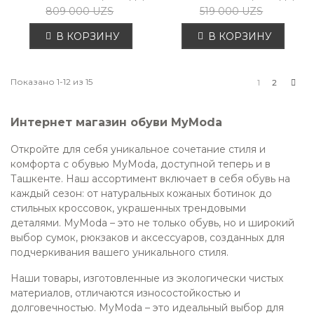
809 000 UZS
519 000 UZS
В КОРЗИНУ
В КОРЗИНУ
Впе
Показано 1-12 из 15
1
2
Интернет магазин обуви MyModa
Откройте для себя уникальное сочетание стиля и
комфорта с обувью MyModa, доступной теперь и в
Ташкенте. Наш ассортимент включает в себя обувь на
каждый сезон: от натуральных кожаных ботинок до
стильных кроссовок, украшенных трендовыми
деталями. MyModa – это не только обувь, но и широкий
выбор сумок, рюкзаков и аксессуаров, созданных для
подчеркивания вашего уникального стиля.
Наши товары, изготовленные из экологически чистых
материалов, отличаются износостойкостью и
долговечностью. MyModa – это идеальный выбор для