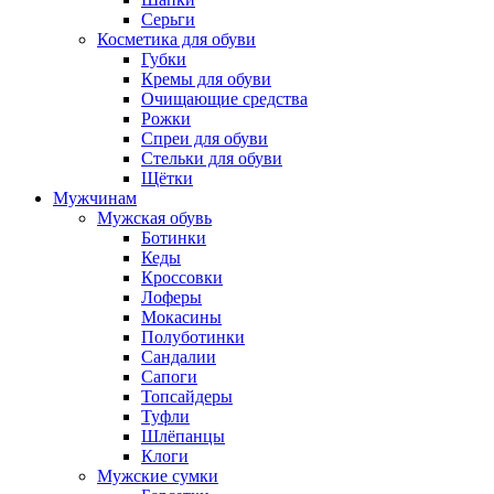
Серьги
Косметика для обуви
Губки
Кремы для обуви
Очищающие средства
Рожки
Спреи для обуви
Стельки для обуви
Щётки
Мужчинам
Мужская обувь
Ботинки
Кеды
Кроссовки
Лоферы
Мокасины
Полуботинки
Сандалии
Сапоги
Топсайдеры
Туфли
Шлёпанцы
Клоги
Мужские сумки