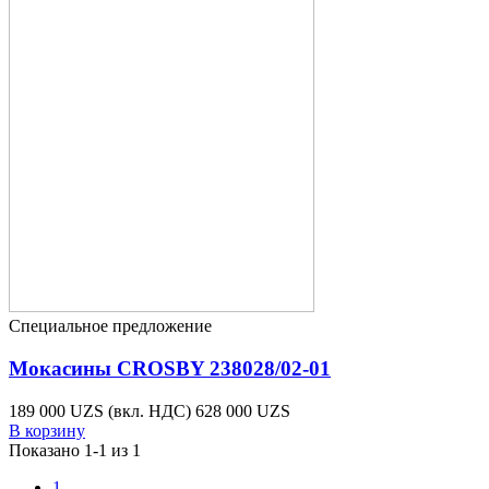
Valentino
0
Сromia
0
ещё...
свернуть
Показать товары
1
Специальное предложение
Мокасины CROSBY 238028/02-01
189 000 UZS
(вкл. НДС)
628 000 UZS
В корзину
Показано 1-1 из 1
1