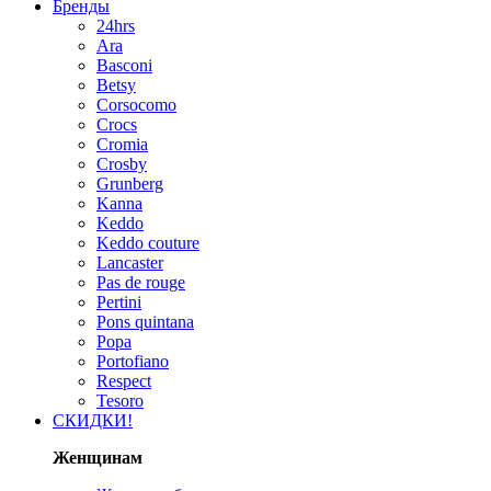
Бренды
24hrs
Ara
Basconi
Betsy
Corsocomo
Crocs
Cromia
Crosby
Grunberg
Kanna
Keddo
Keddo couture
Lancaster
Pas de rouge
Pertini
Pons quintana
Popa
Portofiano
Respect
Tesoro
СКИДКИ!
Женщинам