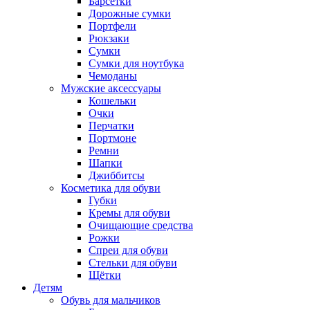
Барсетки
Дорожные сумки
Портфели
Рюкзаки
Сумки
Сумки для ноутбука
Чемоданы
Мужские аксессуары
Кошельки
Очки
Перчатки
Портмоне
Ремни
Шапки
Джиббитсы
Косметика для обуви
Губки
Кремы для обуви
Очищающие средства
Рожки
Спреи для обуви
Стельки для обуви
Щётки
Детям
Обувь для мальчиков