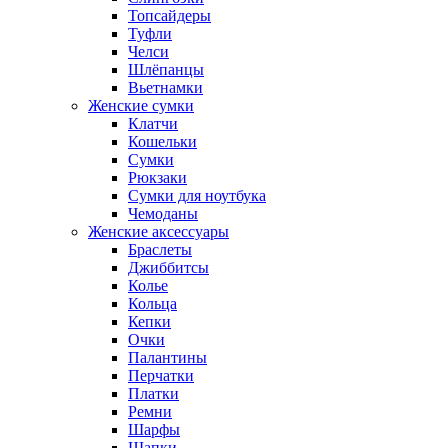
Топсайдеры
Туфли
Челси
Шлёпанцы
Вьетнамки
Женские сумки
Клатчи
Кошельки
Сумки
Рюкзаки
Сумки для ноутбука
Чемоданы
Женские аксессуары
Браслеты
Джиббитсы
Колье
Кольца
Кепки
Очки
Палантины
Перчатки
Платки
Ремни
Шарфы
Шапки