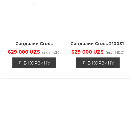
Материал
Производители
Сандалии Crocs
Сандалии Crocs 210031-
210030-1NG
007
629 000 UZS
629 000 UZS
(вкл. НДС)
(вкл. НДС)
В КОРЗИНУ
В КОРЗИНУ