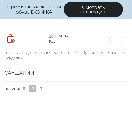
Премиальная женская
Смотреть
коллекцию
обувь EKONIKA
0
Главная
>
Детям
>
Для мальчиков
>
Обувь для мальчиков
>
Сандалии
САНДАЛИИ
Цена
Позиция
Размер
Цвет
Коллекция