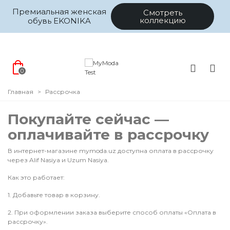
Премиальная женская
Смотреть
коллекцию
обувь EKONIKA
0
Главная
>
Рассрочка
Покупайте сейчас —
оплачивайте в рассрочку
В интернет-магазине mymoda.uz доступна оплата в рассрочку
через Alif Nasiya и Uzum Nasiya.
Как это работает:
1. Добавьте товар в корзину.
2. При оформлении заказа выберите способ оплаты «Оплата в
рассрочку».