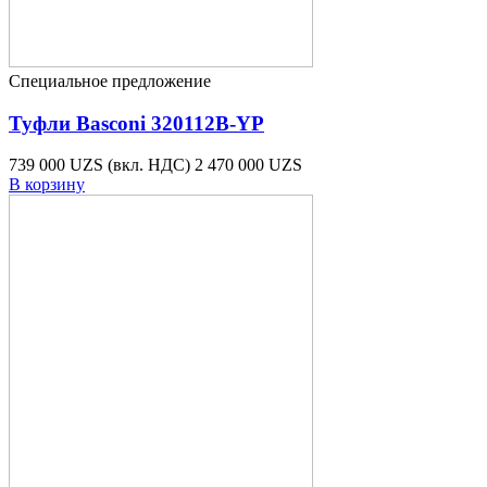
44
50
45
66
45-46
47
Специальное предложение
46-47
24
47-48
4
Туфли Basconi 320112B-YP
48-49
9
52-53
1
739 000 UZS
(вкл. НДС)
2 470 000 UZS
85
1
В корзину
90
1
95
1
one size
73
onesize
21
единый
2
ещё...
свернуть
Цвет
#N/A
1
Бежевый
103
белые
1
Белый
93