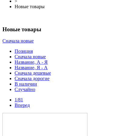
>
Новые товары
Новые товары
Сначала новые
Очистить
Позиция
Сначала новые
Категории
Название, А - Я
Название, Я - А
Сначала дешевые
Детям
+
−
163
Сначала дорогие
Для девочек
+
−
139
В наличии
Обувь для девочек
+
−
139
Случайно
Балетки
1
Босоножки
7
1/81
Ботинки
8
Вперед
Клоги
95
Клоги
95
Кроссовки
4
Мокасины
1
Сандалии
12