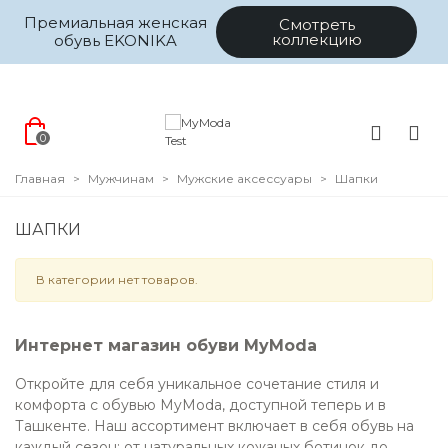
Премиальная женская
Смотреть
коллекцию
обувь EKONIKA
0
Главная
>
Мужчинам
>
Мужские аксессуары
>
Шапки
ШАПКИ
В категории нет товаров.
Интернет магазин обуви MyModa
Откройте для себя уникальное сочетание стиля и
комфорта с обувью MyModa, доступной теперь и в
Ташкенте. Наш ассортимент включает в себя обувь на
каждый сезон: от натуральных кожаных ботинок до