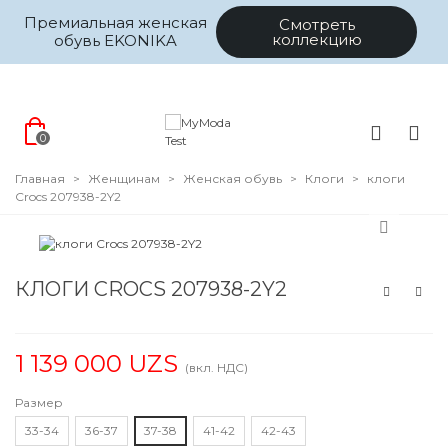
Премиальная женская
Смотреть
коллекцию
обувь EKONIKA
0
Главная
>
Женщинам
>
Женская обувь
>
Клоги
>
клоги
Crocs 207938-2Y2
КЛОГИ CROCS 207938-2Y2
1 139 000 UZS
(вкл. НДС)
Размер
33-34
36-37
37-38
41-42
42-43