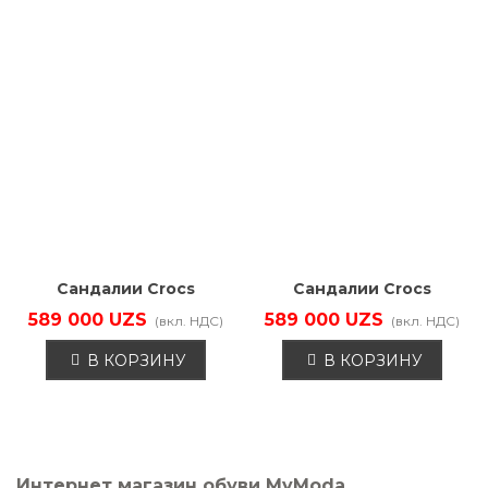
Сандалии Crocs
Сандалии Crocs
209403-410
209403-001
589 000 UZS
589 000 UZS
(вкл. НДС)
(вкл. НДС)
В КОРЗИНУ
В КОРЗИНУ
Интернет магазин обуви MyModa