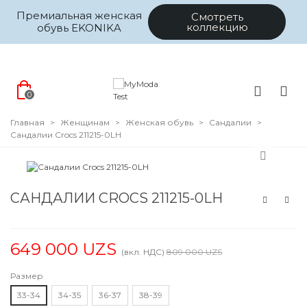
Премиальная женская
Смотреть
коллекцию
обувь EKONIKA
0
Главная
>
Женщинам
>
Женская обувь
>
Сандалии
>
Сандалии Crocs 211215-0LH
САНДАЛИИ CROCS 211215-0LH
649 000 UZS
(вкл. НДС)
809 000 UZS
Размер
33-34
34-35
36-37
38-39