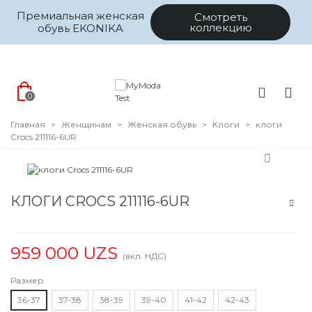
Премиальная женская
Смотреть
коллекцию
обувь EKONIKA
0
Главная
>
Женщинам
>
Женская обувь
>
Клоги
>
клоги
Crocs 211116-6UR
КЛОГИ CROCS 211116-6UR
959 000 UZS
(вкл. НДС)
Размер
36-37
37-38
38-39
39-40
41-42
42-43