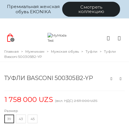
Премиальная женская
Смотреть
коллекцию
обувь EKONIKA
0
Главная
>
Мужчинам
>
Мужская обувь
>
Туфли
>
Туфли
Basconi 500305B2-YP
ТУФЛИ BASCONI 500305B2-YP
1 758 000 UZS
(вкл. НДС)
2 511 000 UZS
Размер
39
43
45